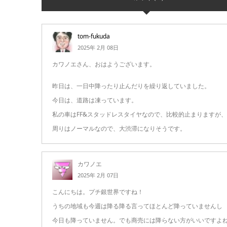
tom-fukuda
2025年 2月 08日
カワノエさん、おはようございます。
昨日は、一日中降ったり止んだりを繰り返していました。
今日は、道路は凍っています。
私の車はFF&スタッドレスタイヤなので、比較的止まりますが、
周りはノーマルなので、大渋滞になりそうです。
カワノエ
2025年 2月 07日
こんにちは。プチ銀世界ですね！
うちの地域も今週は降る降る言ってほとんど降っていませんし
今日も降っていません。でも商売には降らない方がいいですよ