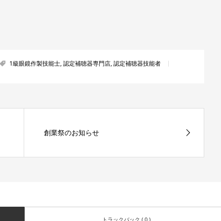
1級眼鏡作製技能士
,
認定補聴器専門店
,
認定補聴器技能者
創業祭のお知らせ
トラックバック ( 0 )