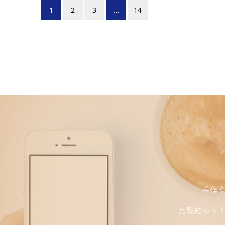
1
2
3
…
14
手作
比較的ゆっ