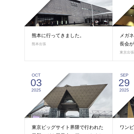
熊本に行ってきました。
メガネ
長会が
熊本出張
東京出張
OCT
SEP
03
29
2025
2025
東京ビッグサイト界隈で行われた
ワンピ