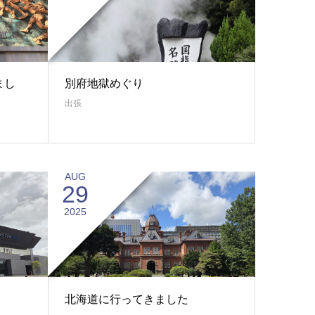
まし
別府地獄めぐり
出張
AUG
29
2025
北海道に行ってきました