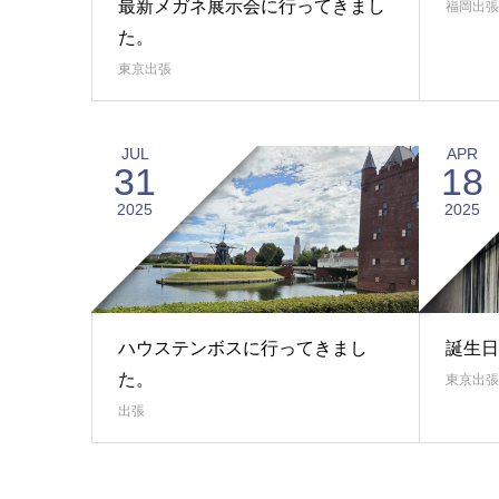
最新メガネ展示会に行ってきまし
福岡出張
た。
東京出張
JUL
APR
31
18
2025
2025
ハウステンボスに行ってきまし
誕生日
た。
東京出張
出張