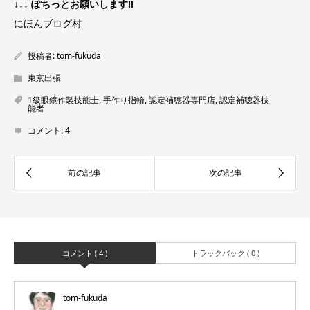
↓↓↓ ぽちっとお願いします!!
にほんブログ村
投稿者:
tom-fukuda
東京出張
1級眼鏡作製技能士
,
手作り指輪
,
認定補聴器専門店
,
認定補聴器技
能者
コメント:
4
コメント ( 4 )
トラックバック ( 0 )
tom-fukuda