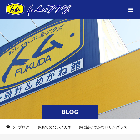
BLOG
ブログ
鼻あてのないメガネ
鼻に跡がつかないサングラス チョコサン