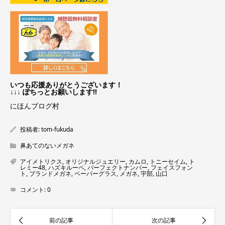
いつも応援ありがとうございます！
↓↓↓ ぽちっとお願いします!!
にほんブログ村
投稿者:
tom-fukuda
鼻あてのないメガネ
アイメトリクス
,
オリジナルジュエリー
,
カムロ
,
トニーセイム
,
ト
レミー48
,
ハズキルーペ
,
パーフェクトナンバー
,
フェイスフォン
ト
,
ブランドメガネ
,
ペーパーグラス
,
メガネ
,
宇部
,
山口
コメント:
0