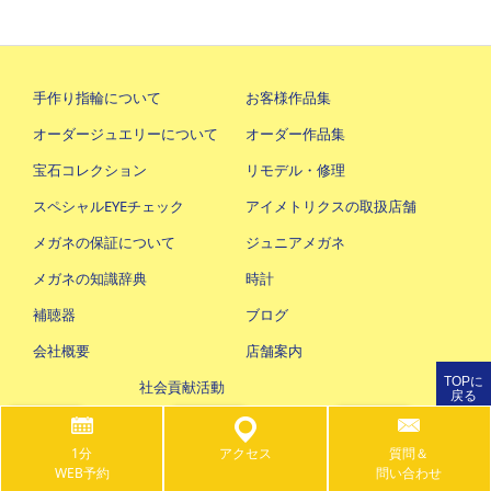
手作り指輪について
お客様作品集
オーダージュエリーについて
オーダー作品集
宝石コレクション
リモデル・修理
スペシャルEYEチェック
アイメトリクスの取扱店舗
メガネの保証について
ジュニアメガネ
メガネの知識辞典
時計
補聴器
ブログ
会社概要
店舗案内
TOPに
社会貢献活動
戻る
1分
アクセス
質問＆
Copyright © トム・フクダ Tom Fukuda Co., Ltd. All Rights Reserved.
WEB予約
問い合わせ