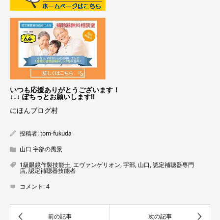
いつも応援ありがとうございます！
↓↓↓ ぽちっとお願いします!!
にほんブログ村
投稿者:
tom-fukuda
山口 宇部の風景
1級眼鏡作製技能士
,
エヴァンゲリオン
,
宇部
,
山口
,
認定補聴器専門
店
,
認定補聴器技能者
コメント:
4