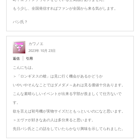
もう少し、全国発信すればファンが全国から来る気がします。
バシ氏？
カワノエ
2023年 10月 23日
返信
引用
こんにちは。
＞「ロンギヌスの槍」は見に行く機会があるかどうか
いやいやそんなことではダメダメ～あれは見る価値十分あります。
こんな素晴らしいイベントが出来る宇部が羨ましくて仕方ないで
す。
欲を言えば初号機が実物サイズだともっといいのになと思います。
＞エヴァが好きなあの人は多分来ると思います。
先日バシ氏とこの話をしていたらかなり興味を示してられました。