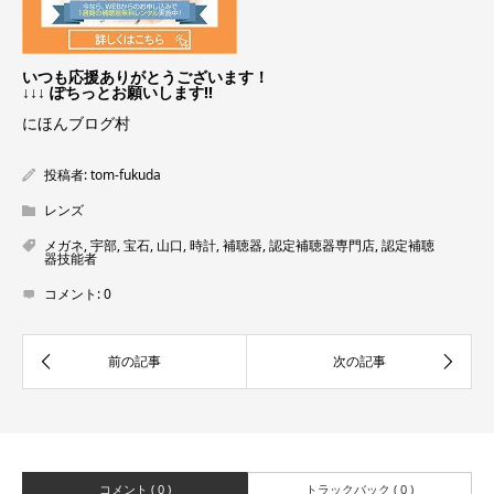
いつも応援ありがとうございます！
↓↓↓ ぽちっとお願いします!!
にほんブログ村
投稿者:
tom-fukuda
レンズ
メガネ
,
宇部
,
宝石
,
山口
,
時計
,
補聴器
,
認定補聴器専門店
,
認定補聴
器技能者
コメント:
0
コメント ( 0 )
トラックバック ( 0 )