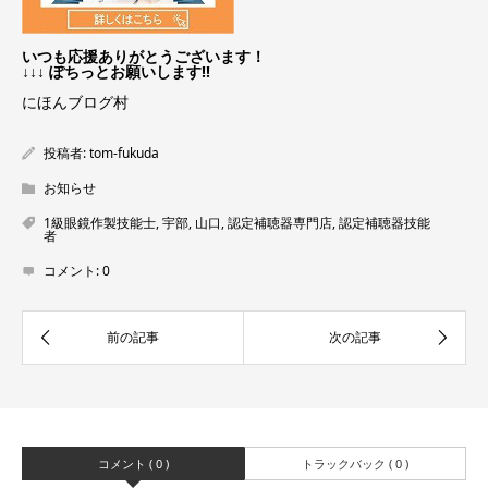
いつも応援ありがとうございます！
↓↓↓ ぽちっとお願いします!!
にほんブログ村
投稿者:
tom-fukuda
お知らせ
1級眼鏡作製技能士
,
宇部
,
山口
,
認定補聴器専門店
,
認定補聴器技能
者
コメント:
0
コメント ( 0 )
トラックバック ( 0 )