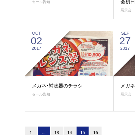
会初日
セール告知
展示会
OCT
SEP
02
27
2017
2017
メガネ･補聴器のチラシ
メガネ
セール告知
展示会
1
…
13
14
15
16