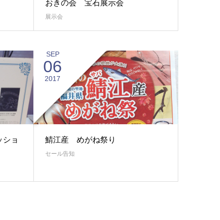
おきの会 宝石展示会
展示会
SEP
06
2017
ッショ
鯖江産 めがね祭り
セール告知