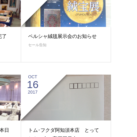
完了
ペルシャ絨毯展示会のお知らせ
セール告知
OCT
16
2017
本日
トム･フクダ阿知須本店 とって