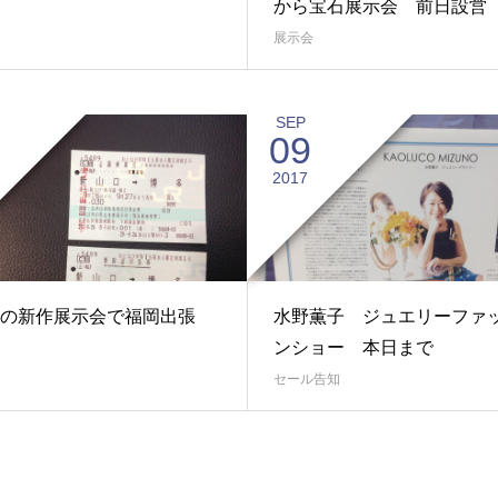
から宝石展示会 前日設営
展示会
SEP
09
2017
の新作展示会で福岡出張
水野薫子 ジュエリーファ
ンショー 本日まで
セール告知