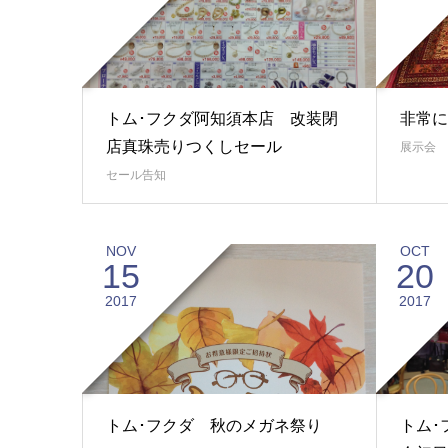
トム･フクダ阿知須本店 改装閉
非常
店真珠売りつくしセール
展示会
セール告知
NOV
OCT
15
20
2017
2017
トム･フクダ 秋のメガネ祭り
トム･