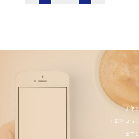
手作
比較的ゆっ
事前