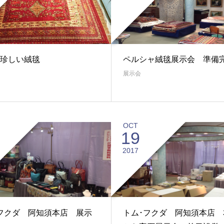
に珍しい絨毯
ペルシャ絨毯展示会 準備
展示会
OCT
19
2017
フクダ 阿知須本店 展示
トム･フクダ 阿知須本店 