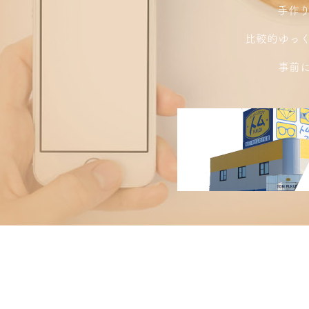
手作
比較的ゆっ
事前